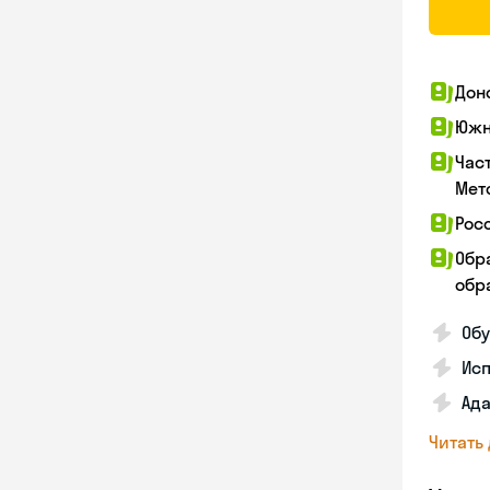
Дон
Южн
Час
Мет
Рос
Обр
обра
Обу
Ис
Ада
Читать