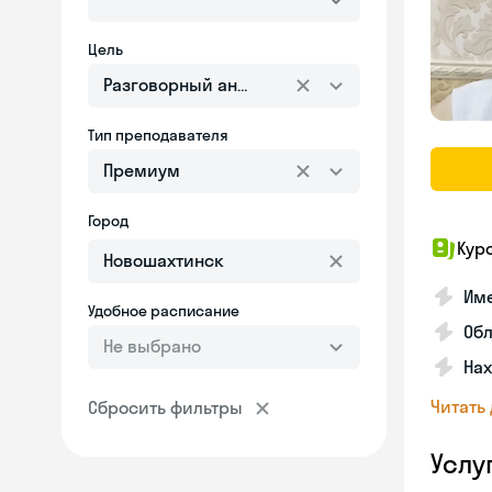
Цель
Разговорный английский
Тип преподавателя
Премиум
Город
Кур
Име
Удобное расписание
Об
Не выбрано
На
Читать
Сбросить фильтры
Услу