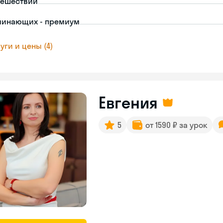
тешествий
чинающих - премиум
уги и цены (4)
Евгения
5
от 1590 ₽ за урок