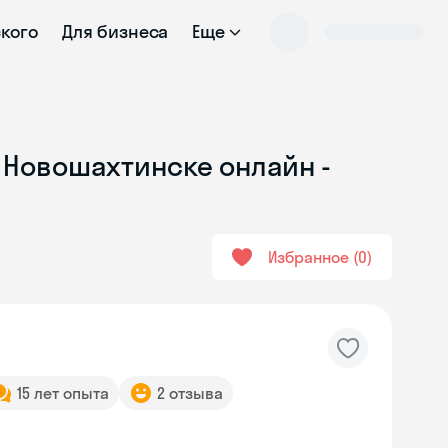
ского
Для бизнеса
Еще
 Новошахтинске онлайн -
Избранное
0
15 лет опыта
2 отзыва