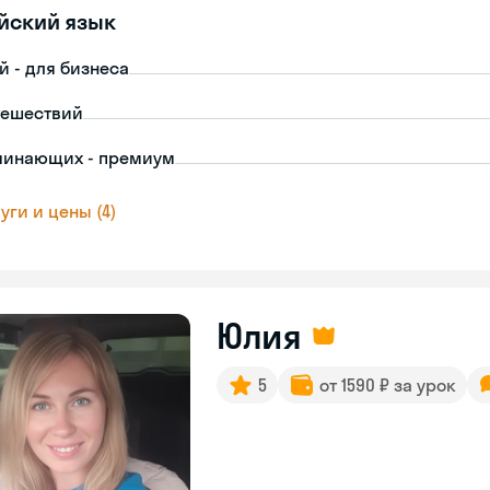
йский язык
й - для бизнеса
тешествий
чинающих - премиум
уги и цены (4)
Юлия
5
от 1590 ₽ за урок