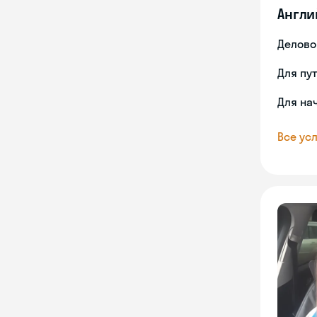
Англи
Делово
Для пу
Для на
Все усл