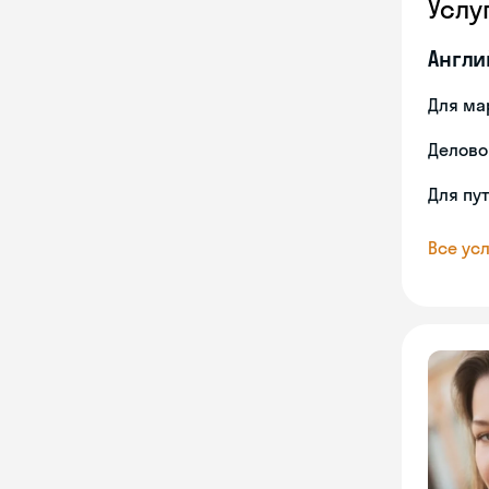
Услу
Англи
Для ма
Делово
Для пу
Все усл