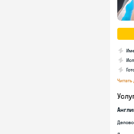
Име
Ис
Гот
Читать
Услу
Англи
Делово