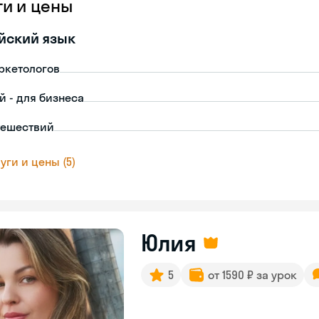
ги и цены
йский язык
ркетологов
й - для бизнеса
тешествий
уги и цены (5)
Юлия
5
от 1590 ₽ за урок