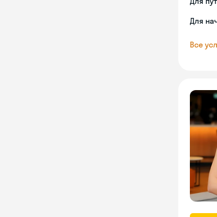
Для пу
Для на
Все усл