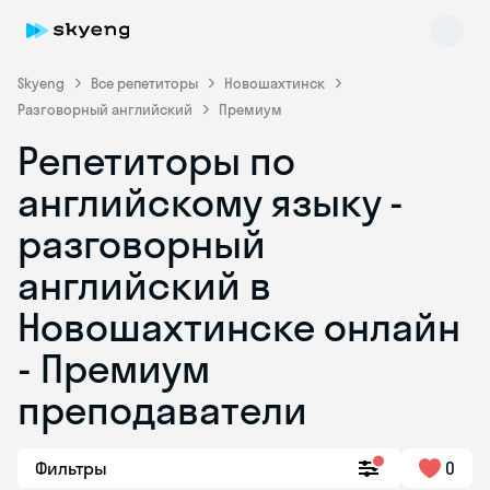
Skyeng
Все репетиторы
Новошахтинск
Разговорный английский
Премиум
Репетиторы по
английскому языку -
разговорный
английский в
Skyeng Chat
online
Новошахтинске онлайн
- Премиум
преподаватели
Фильтры
0