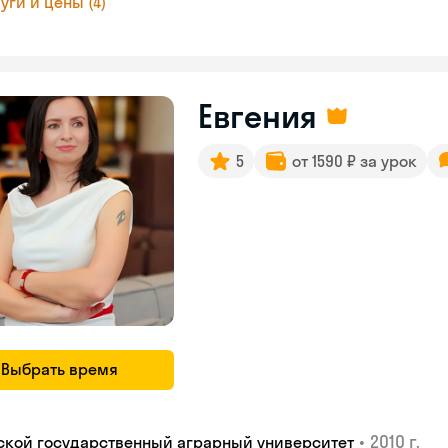
уги и цены (4)
Евгения
5
от 1590 ₽ за урок
Выбрать время
•
2010 г.
ской государственный аграрный университет