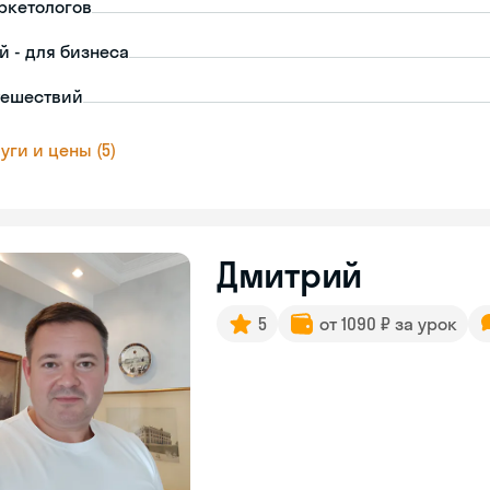
ркетологов
й - для бизнеса
тешествий
уги и цены (5)
Дмитрий
5
от 1090 ₽ за урок