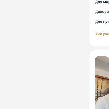
Для ма
Делово
Для пу
Все усл