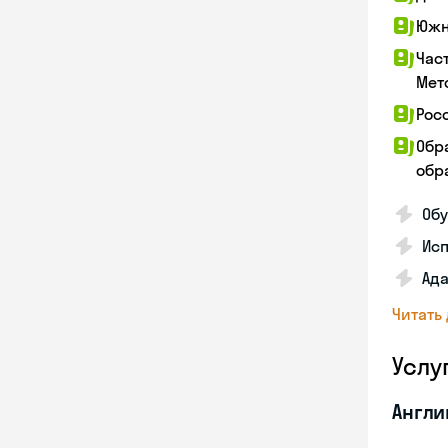
Южн
Час
Мет
Рос
Обр
обра
Обу
Ис
Ада
Читать
Услу
Англи