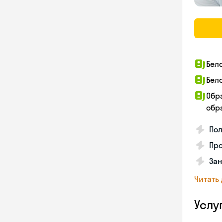
Бел
Бел
Обр
обра
По
Про
Зан
Читать
Услу