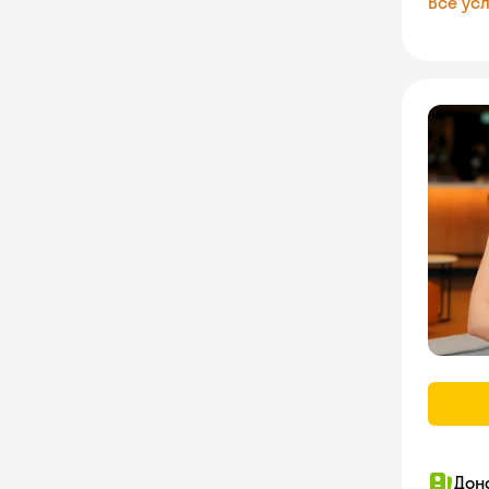
Все усл
Дон