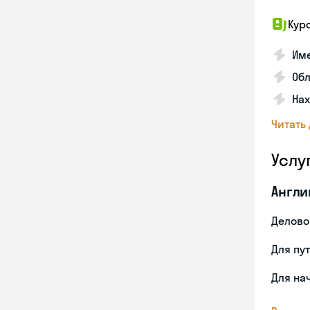
Кур
Име
Об
На
Читать
Услу
Англи
Делово
Для пу
Для на