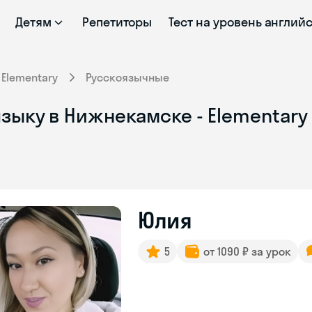
Детям
Репетиторы
Тест на уровень англий
Elementary
Русскоязычные
зыку в Нижнекамске - Elementary
Юлия
5
от 1090 ₽ за урок