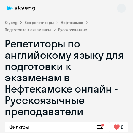
Skyeng
Все репетиторы
Нефтекамск
Подготовка к экзаменам
Русскоязычные
Репетиторы по
английскому языку для
подготовки к
экзаменам в
Skyeng Chat
online
Нефтекамске онлайн -
Русскоязычные
преподаватели
Фильтры
0