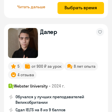
Читать дальше
Выбрать время
Далер
5
от 900 ₽ за урок
8 лет опыта
4 отзыва
•
2024 г.
Webster University
Обучался у лучших преподавателей
Великобритании
Сдал IELTS на 8 из 9 баллов