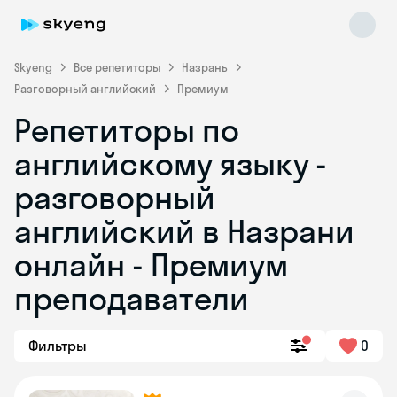
Skyeng
Все репетиторы
Назрань
Разговорный английский
Премиум
Репетиторы по
английскому языку -
разговорный
английский в Назрани
Skyeng Chat
online
онлайн - Премиум
преподаватели
Фильтры
0