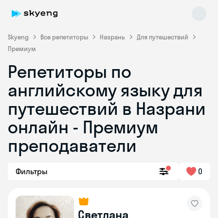
Skyeng
Все репетиторы
Назрань
Для путешествий
Премиум
Репетиторы по
английскому языку для
путешествий в Назрани
онлайн - Премиум
Skyeng Chat
online
преподаватели
Фильтры
0
Светлана