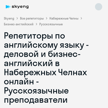
Skyeng
Все репетиторы
Набережные Челны
Бизнес-английский
Русскоязычные
Репетиторы по
английскому языку -
деловой и бизнес-
английский в
Skyeng Chat
online
Набережных Челнах
онлайн -
Русскоязычные
преподаватели