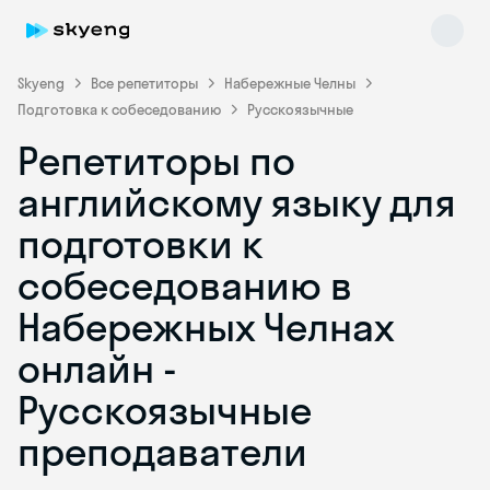
Skyeng
Все репетиторы
Набережные Челны
Подготовка к собеседованию
Русскоязычные
Репетиторы по
английскому языку для
подготовки к
собеседованию в
Skyeng Chat
online
Набережных Челнах
онлайн -
Русскоязычные
преподаватели