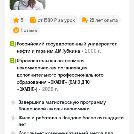
5
от 1590 ₽ за урок
25 лет опыта
1 отзыв
Российский государственный университет
•
2000 г.
нефти и газа им.И.М.Губкина
Образовательная автономная
некоммерческая организация
дополнительного профессионального
образования «СКАЕНГ» (ОАНО ДПО
•
2026 г.
«СКАЕНГ»)
Завершила магистерскую программу
Лондонской школы экономики
Жила и работала в Лондоне более пятнадцати
лет
Использует коммуникативный метод для