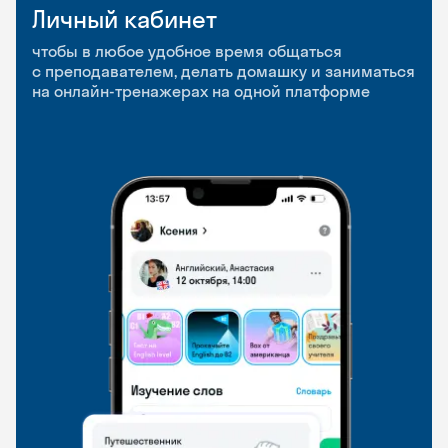
Личный кабинет
Мобильное
Разговорные клубы
приложение
и Talks
чтобы в любое удобное время общаться
с преподавателем, делать домашку и заниматься
чтобы заниматься и изучать новые слова где
Групповые занятия для разговорной практики
на онлайн-тренажерах на одной платформе
и когда удобно
и индивидуальные встречи с преподавателями
со всего мира, чтобы общаться на английском
свободно