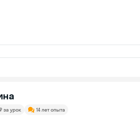
ина
 ₽ за урок
14 лет опыта