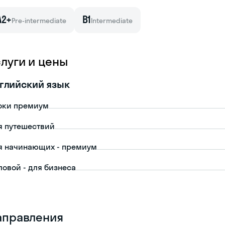
A2+
B1
Pre-intermediate
Intermediate
слуги и цены
глийский язык
оки премиум
я путешествий
я начинающих - премиум
ловой - для бизнеса
аправления