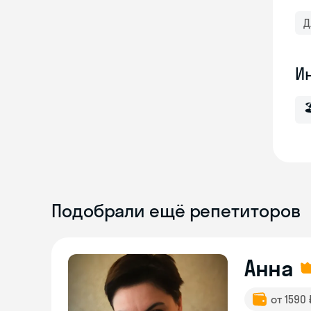
Д
И

Подобрали ещё репетиторов
Анна
от 1590