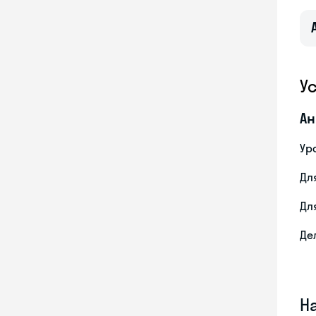
У
Ан
Ур
Дл
Дл
Де
Н