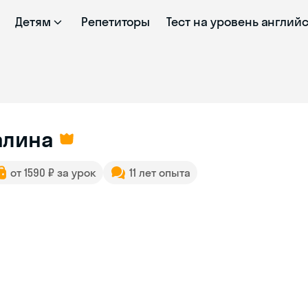
Детям
Репетиторы
Тест на уровень англий
алина
от 1590 ₽ за урок
11 лет опыта