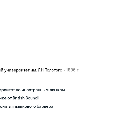
•
1996 г.
 университет им. Л.Н. Толстого
верситет по иностранным языкам
 от British Council
снятия языкового барьера