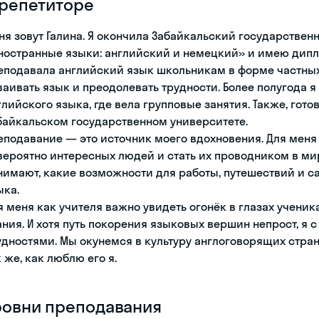
 репетиторе
ня зовут Галина. Я окончила Забайкальский государстве
ностранные языки: английский и немецкий» и имею дипло
еподавала английский язык школьникам в форме частных
ваивать язык и преодолевать трудности. Более полугода 
глийского языка, где вела групповые занятия. Также, гото
байкальском государственном университете.
еподавание — это источник моего вдохновения. Для меня
вероятно интересных людей и стать их проводником в ми
нимают, какие возможности для работы, путешествий и с
ыка.
я меня как учителя важно увидеть огонёк в глазах учени
ания. И хотя путь покорения языковых вершин непрост, я 
удностями. Мы окунемся в культуру англоговорящих стран,
к же, как люблю его я.
ровни преподавания