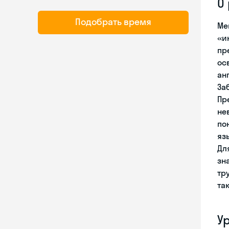
О
Подобрать время
Ме
«и
пр
ос
ан
За
Пр
не
по
яз
Дл
зн
тр
та
У