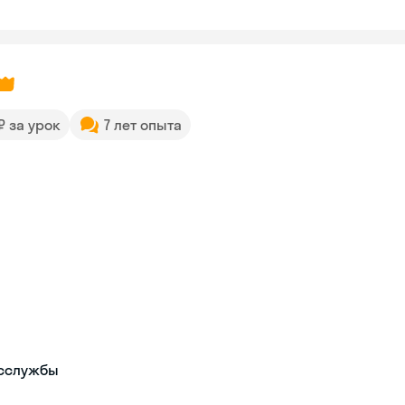
 ₽ за урок
7 лет опыта
осслужбы