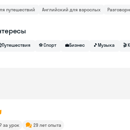
ля путешествий
Английский для взрослых
Разговор
нтересы

Путешествия
⚽
Спорт
💼
Бизнес
🎵
Музыка
🎬
 ₽ за урок
29 лет опыта