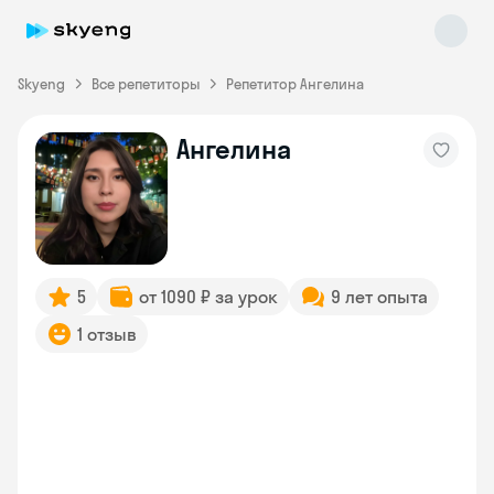
Skyeng
Все репетиторы
Репетитор Ангелина
Ангелина
Skyeng Chat
online
5
от 1090 ₽ за урок
9 лет опыта
1 отзыв