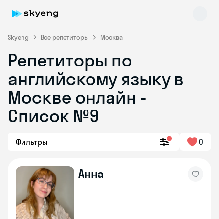
Skyeng
Все репетиторы
Москва
Репетиторы по
английскому языку в
Москве онлайн -
Список №9
Skyeng Chat
online
Фильтры
0
Анна