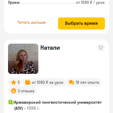
Уроки
от 1090 ₽ / урок
Читать дальше
Выбрать время
Натали
5
от 1090 ₽ за урок
19 лет опыта
3 отзыва
Армавирский лингвистический университет
•
1998 г.
(АЛУ)