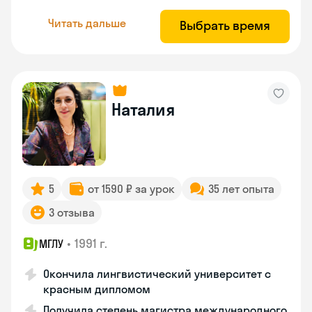
Читать дальше
Выбрать время
Наталия
5
от 1590 ₽ за урок
35 лет опыта
3 отзыва
•
1991 г.
МГЛУ
Окончила лингвистический университет с
красным дипломом
Получила степень магистра международного