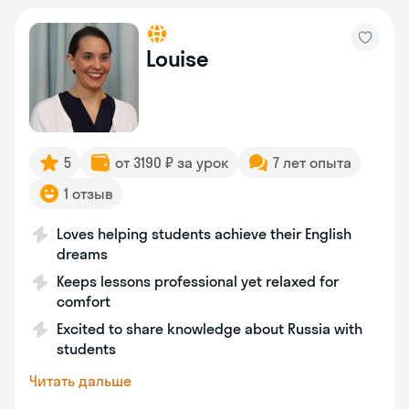
Louise
5
от 3190 ₽ за урок
7 лет опыта
1 отзыв
Loves helping students achieve their English
dreams
Keeps lessons professional yet relaxed for
comfort
Excited to share knowledge about Russia with
students
Читать дальше