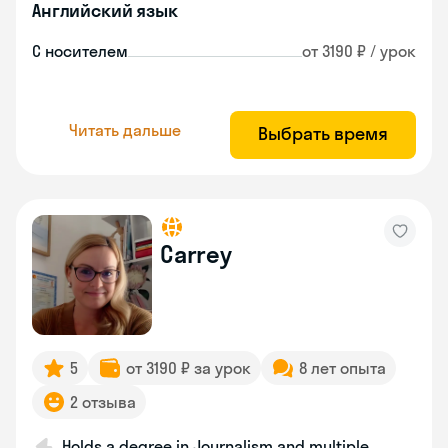
Английский язык
С носителем
от 3190 ₽ / урок
Читать дальше
Выбрать время
Carrey
5
от 3190 ₽ за урок
8 лет опыта
2 отзыва
Holds a degree in Journalism and multiple