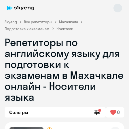
Skyeng
Все репетиторы
Махачкала
Подготовка к экзаменам
Носители
Репетиторы по
английскому языку для
подготовки к
экзаменам в Махачкале
Skyeng Chat
online
онлайн - Носители
языка
Фильтры
0