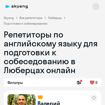
Skyeng
Все репетиторы
Люберцы
Подготовка к собеседованию
Репетиторы по
английскому языку для
подготовки к
собеседованию в
Skyeng Chat
online
Люберцах онлайн
Фильтры
0
Валерий