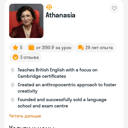
Athanasia
5
от 3190 ₽ за урок
29 лет опыта
3 отзыва
Teaches British English with a focus on
Cambridge certificates
Created an anthropocentric approach to foster
creativity
Founded and successfully sold a language
school and exam centre
Читать дальше