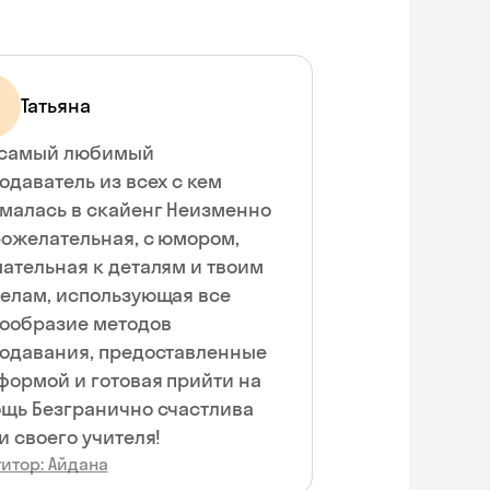
Татьяна
 самый любимый
одаватель из всех с кем
малась в скайенг Неизменно
ожелательная, с юмором,
ательная к деталям и твоим
елам, использующая все
ообразие методов
одавания, предоставленные
формой и готовая прийти на
щь Безгранично счастлива
и своего учителя!
итор: Айдана