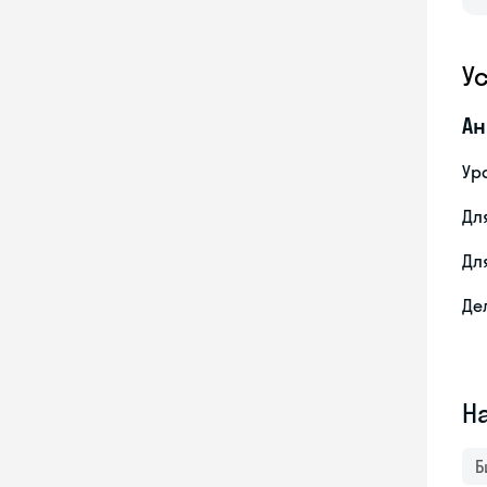
У
Ан
Ур
Дл
Дл
Де
Н
Б