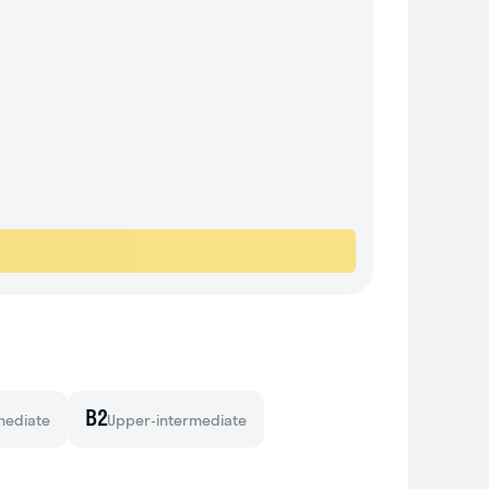
B2
mediate
Upper-intermediate