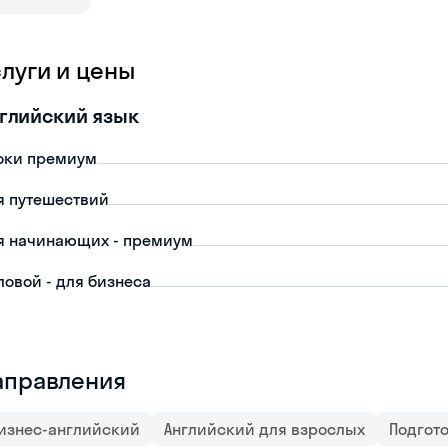
слуги и цены
глийский язык
оки премиум
я путешествий
я начинающих - премиум
ловой - для бизнеса
аправления
изнес-английский
Английский для взрослых
Подгото