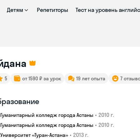
Детям
Репетиторы
Тест на уровень англий
а
йдана
5
от 1590 ₽ за урок
19 лет опыта
7 отзыв
бразование
•
2010 г.
Гуманитарный колледж города Астаны
•
2010 г.
Гуманитарный колледж города Астаны
•
2013 г.
Университет «Туран-Астана»