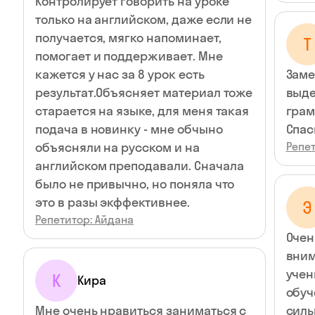
Контролирует говорить на уроке
только на английском, даже если не
получается, мягко напоминает,
Т
помогает и поддерживает. Мне
кажется у нас за 8 урок есть
Заме
результат.Объясняет материал тоже
выде
старается на языке, для меня такая
грам
подача в новинку - мне обчыно
Спас
объясняли на русском и на
Репет
английском преподавали. Сначала
было не привычно, но поняла что
это в разы экффективнее.
Э
Репетитор: Айдана
Очен
вним
учен
К
Кира
обуч
Мне очень нравиться заниматься с
силь