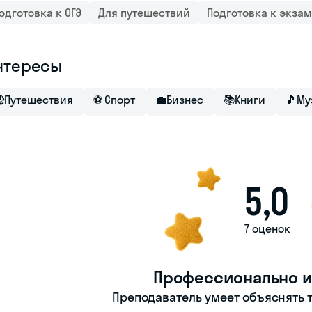
одготовка к ОГЭ
Для путешествий
Подготовка к экза
нтересы

Путешествия
⚽
Спорт
💼
Бизнес
📚
Книги
🎵
Му
5,0
7 оценок
Профессионально и
Преподаватель умеет объяснять т