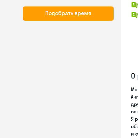
Подобрать время
О
Ме
Ан
др
оп
Я 
об
и 