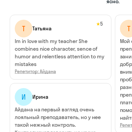
ясно.
5
★
Т
Т
Татьяна
Im in love with my teacher She
Мой
combines nice character, sence of
преп
humor and relentless attention to my
зани
mistakes
добр
Репетитор: Айдана
вним
проб
разн
преп
И
Ирина
плат
Айдана на первый взгляд очень
помо
лояльный преподаватель, но у нее
найт
такой нежный контроль.
Репет