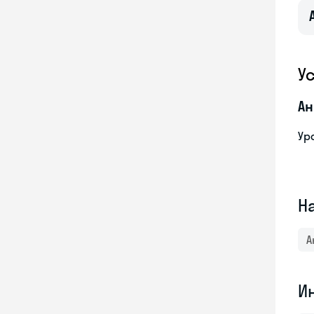
У
Ан
Ур
Н
А
И