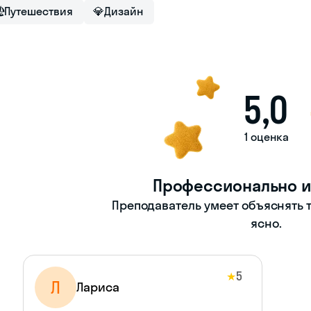

Путешествия
💎
Дизайн
5,0
1 оценка
Профессионально и
Преподаватель умеет объяснять т
ясно.
5
★
Л
Лариса