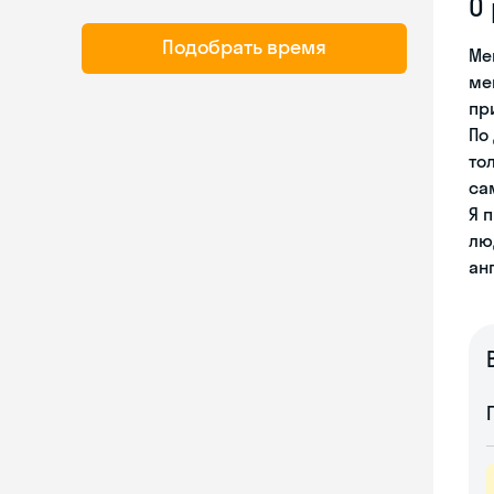
О
Подобрать время
Ме
ме
пр
По
то
са
Я 
лю
ан