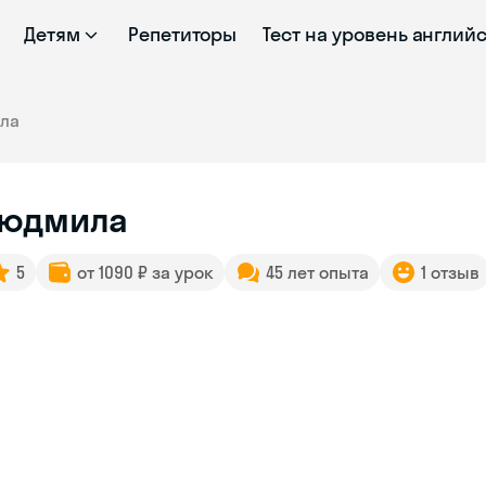
Детям
Репетиторы
Тест на уровень англий
ла
юдмила
5
от 1090 ₽ за урок
45 лет опыта
1 отзыв