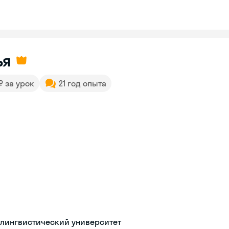
ья
 ₽ за урок
21 год опыта
 лингвистический университет