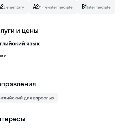
A2
A2+
B1
Elementary
Pre-intermediate
Intermediate
слуги и цены
глийский язык
оки
аправления
нглийский для взрослых
нтересы