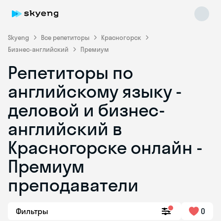
Skyeng
Все репетиторы
Красногорск
Бизнес-английский
Премиум
Репетиторы по
английскому языку -
деловой и бизнес-
английский в
Skyeng Chat
online
Красногорске онлайн -
Премиум
преподаватели
Фильтры
0