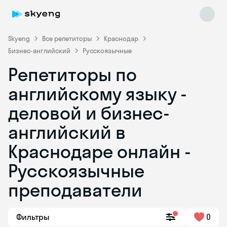
Skyeng
Все репетиторы
Краснодар
Бизнес-английский
Русскоязычные
Репетиторы по
английскому языку -
деловой и бизнес-
английский в
Skyeng Chat
online
Краснодаре онлайн -
Русскоязычные
преподаватели
Фильтры
0