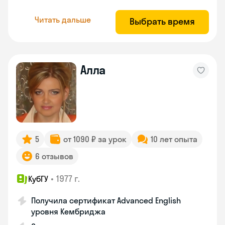
Читать дальше
Выбрать время
Алла
5
от 1090 ₽ за урок
10 лет опыта
6 отзывов
•
1977 г.
КубГУ
Получила сертификат Advanced English
уровня Кембриджа