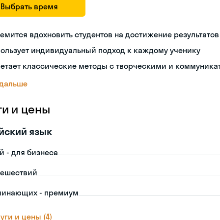
Выбрать время
емится вдохновить студентов на достижение результатов
пользует индивидуальный подход к каждому ученику
четает классические методы с творческими и коммуник
 дальше
ги и цены
йский язык
й - для бизнеса
тешествий
чинающих - премиум
уги и цены (4)