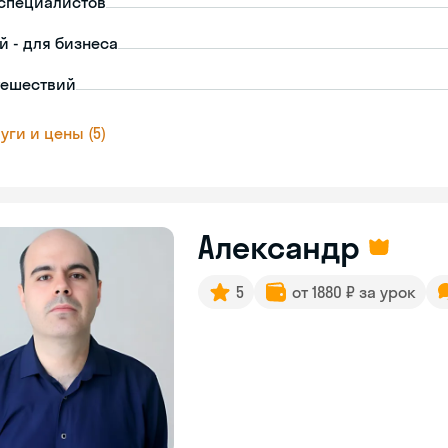
-специалистов
й - для бизнеса
тешествий
уги и цены (5)
Александр
5
от 1880 ₽ за урок