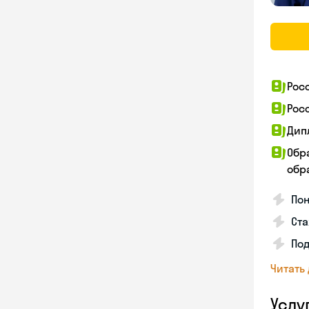
Рос
Рос
Дип
Обр
обра
Пон
Ста
Под
Читать
Услу