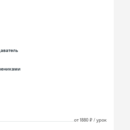
даватель
чениками
от 1880 ₽ / урок
Skyeng Chat
online