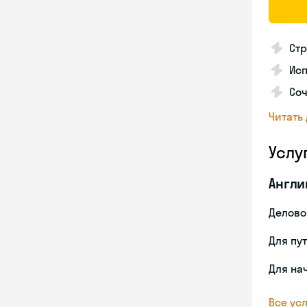
Стр
Ис
Со
Читать
Услу
Англи
Делово
Для пу
Для на
Все усл