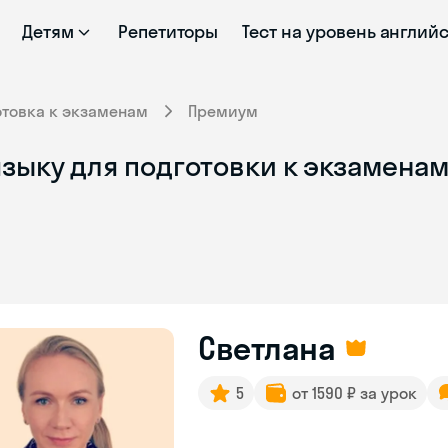
Детям
Репетиторы
Тест на уровень англий
отовка к экзаменам
Премиум
зыку для подготовки к экзаменам
Светлана
5
от 1590 ₽ за урок