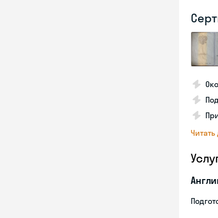
Серт
Око
По
Пр
Читать
Услу
Англи
Подгото