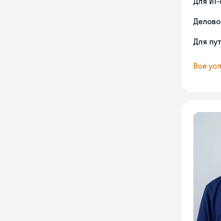
Для ИТ
Делово
Для пу
Все усл