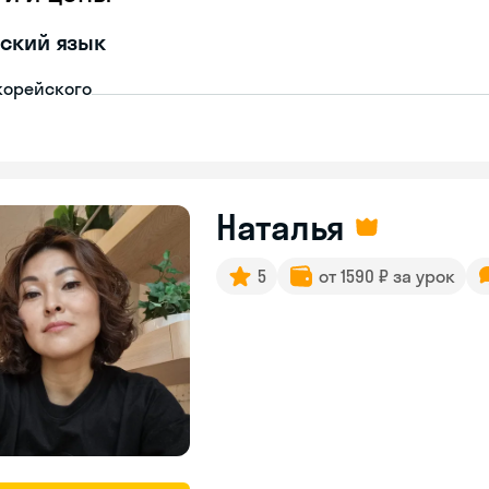
ский язык
корейского
Наталья
5
от 1590 ₽ за урок