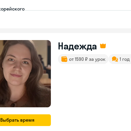
корейского
Надежда
от 1590 ₽ за урок
1 год
Выбрать время