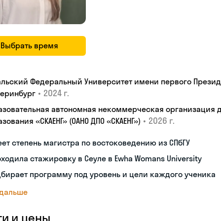
Выбрать время
альский Федеральный Университет имени первого Президен
•
2024 г.
теринбург
азовательная автономная некоммерческая организация 
•
2026 г.
зования «СКАЕНГ» (ОАНО ДПО «СКАЕНГ»)
ет степень магистра по востоковедению из СПбГУ
ходила стажировку в Сеуле в Ewha Womans University
бирает программу под уровень и цели каждого ученика
 дальше
ги и цены