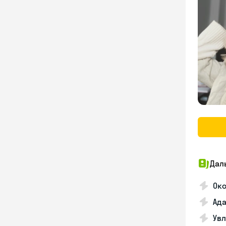
Дал
Око
Ада
Увл