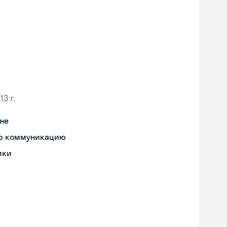
13 г.
не
ную коммуникацию
ики