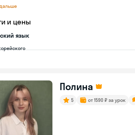
 дальше
ги и цены
ский язык
корейского
Полина
5
от 1590 ₽ за урок