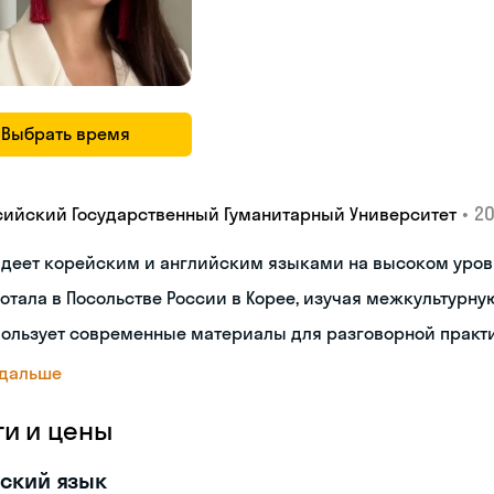
Выбрать время
•
20
сийский Государственный Гуманитарный Университет
адеет корейским и английским языками на высоком уров
отала в Посольстве России в Корее, изучая межкультур
пользует современные материалы для разговорной практ
 дальше
ги и цены
ский язык