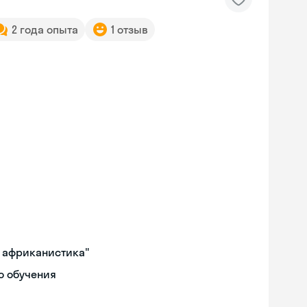
2 года опыта
1 отзыв
и африканистика"
о обучения