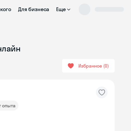
ского
Для бизнеса
Еще
нлайн
Избранное
0
т опыта