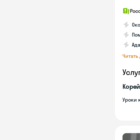
Рос
Око
Пом
Ада
Читать
Услу
Корей
Уроки 