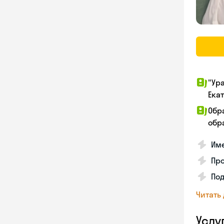
"Ур
Ека
Обр
обра
Име
Про
Под
Читать
Услу