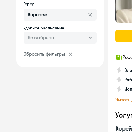
Город
Удобное расписание
Не выбрано
Сбросить фильтры
Рос
Вл
Раб
Ис
Читать
Услу
Корей