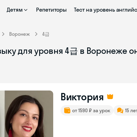
Детям
Репетиторы
Тест на уровень англий
Воронеж
4급
зыку для уровня 4급 в Воронеже о
Виктория
от 1590 ₽ за урок
15 ле