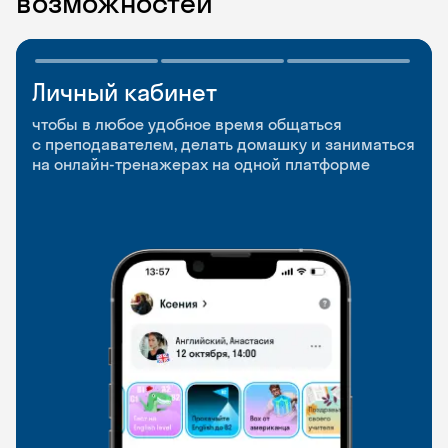
возможностей
Личный кабинет
Мобильное
Разговорные клубы
приложение
и Talks
чтобы в любое удобное время общаться
с преподавателем, делать домашку и заниматься
чтобы заниматься и изучать новые слова где
Групповые занятия для разговорной практики
на онлайн-тренажерах на одной платформе
и когда удобно
и индивидуальные встречи с преподавателями
со всего мира, чтобы общаться на английском
свободно