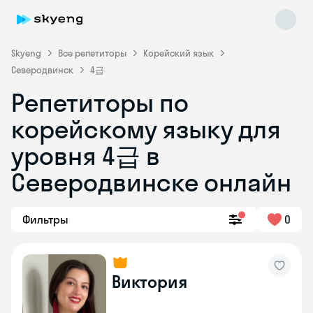
Skyeng
Все репетиторы
Корейский язык
Северодвинск
4급
Репетиторы по
корейскому языку для
уровня 4급 в
Skyeng Chat
online
Северодвинске онлайн
Фильтры
0
Виктория