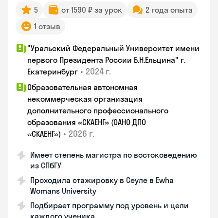
5
от 1590 ₽ за урок
2 года опыта
1 отзыв
"Уральский Федеральный Университет имени
первого Президента России Б.Н.Ельцина" г.
•
2024 г.
Екатеринбург
Образовательная автономная
некоммерческая организация
дополнительного профессионального
образования «СКАЕНГ» (ОАНО ДПО
•
2026 г.
«СКАЕНГ»)
Имеет степень магистра по востоковедению
из СПбГУ
Проходила стажировку в Сеуле в Ewha
Womans University
Подбирает программу под уровень и цели
каждого ученика