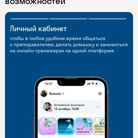
возможностей
Личный кабинет
Мобильное
Разговорные клубы
приложение
и Talks
чтобы в любое удобное время общаться
с преподавателем, делать домашку и заниматься
чтобы заниматься и изучать новые слова где
Групповые занятия для разговорной практики
на онлайн-тренажерах на одной платформе
и когда удобно
и индивидуальные встречи с преподавателями
со всего мира, чтобы общаться на английском
свободно