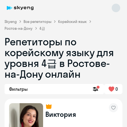
Skyeng
Все репетиторы
Корейский язык
Ростов-на-Дону
4급
Репетиторы по
корейскому языку для
уровня 4급 в Ростове-
Skyeng Chat
online
на-Дону онлайн
Фильтры
0
Виктория