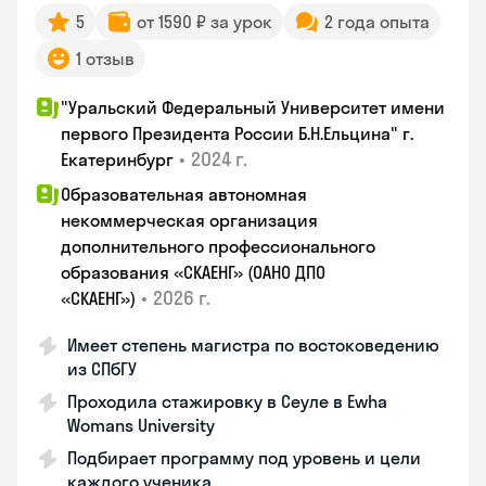
5
от 1590 ₽ за урок
2 года опыта
1 отзыв
"Уральский Федеральный Университет имени
первого Президента России Б.Н.Ельцина" г.
•
2024 г.
Екатеринбург
Образовательная автономная
некоммерческая организация
дополнительного профессионального
образования «СКАЕНГ» (ОАНО ДПО
•
2026 г.
«СКАЕНГ»)
Имеет степень магистра по востоковедению
из СПбГУ
Проходила стажировку в Сеуле в Ewha
Womans University
Подбирает программу под уровень и цели
каждого ученика