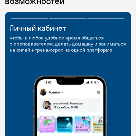
возможностей
Личный кабинет
Мобильное
Разговорные клубы
приложение
и Talks
чтобы в любое удобное время общаться
с преподавателем, делать домашку и заниматься
чтобы заниматься и изучать новые слова где
Групповые занятия для разговорной практики
на онлайн-тренажерах на одной платформе
и когда удобно
и индивидуальные встречи с преподавателями
со всего мира, чтобы общаться на английском
свободно