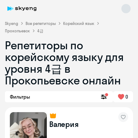
Skyeng
Все репетиторы
Корейский язык
Прокопьевск
4급
Репетиторы по
корейскому языку для
уровня 4급 в
Skyeng Chat
online
Прокопьевске онлайн
Фильтры
0
Валерия