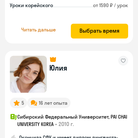
Уроки корейского
от 1590 ₽ / урок
Читать дальше
Выбрать время
Юлия
5
16 лет опыта
Сибирский Федеральный Университет, PAI CHAI
•
2010 г.
UNIVERSITY KOREA
Окончила СФУ и имеет диплом лингвиста-