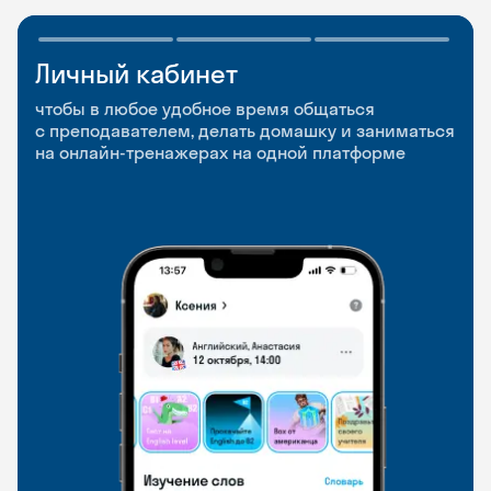
Личный кабинет
Мобильное
Разговорные клубы
приложение
и Talks
чтобы в любое удобное время общаться
с преподавателем, делать домашку и заниматься
чтобы заниматься и изучать новые слова где
Групповые занятия для разговорной практики
на онлайн-тренажерах на одной платформе
и когда удобно
и индивидуальные встречи с преподавателями
со всего мира, чтобы общаться на английском
свободно