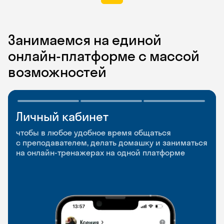
Занимаемся на единой
онлайн-платформе с массой
возможностей
Личный кабинет
Мобильное
Разговорные клубы
приложение
и Talks
чтобы в любое удобное время общаться
с преподавателем, делать домашку и заниматься
чтобы заниматься и изучать новые слова где
Групповые занятия для разговорной практики
на онлайн-тренажерах на одной платформе
и когда удобно
и индивидуальные встречи с преподавателями
со всего мира, чтобы общаться на английском
свободно