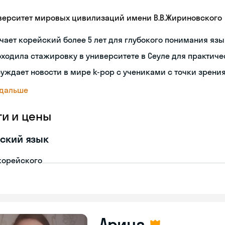
верситет мировых цивилизаций имени В.В.Жириновского
чает корейский более 5 лет для глубокого понимания яз
ходила стажировку в университете в Сеуле для практиче
уждает новости в мире k-pop с учениками с точки зрени
 дальше
ги и цены
ский язык
корейского
Арина