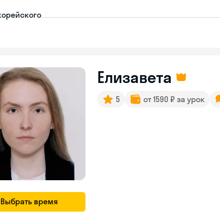
корейского
Елизавета
5
от 1590 ₽ за урок
Выбрать время