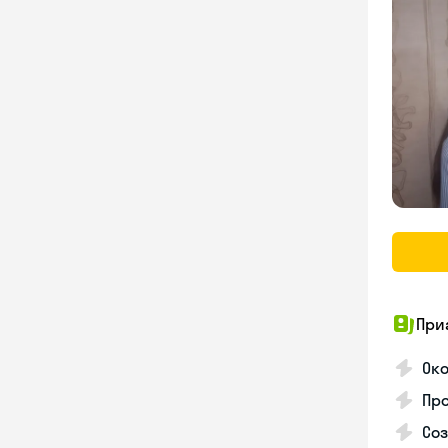
При
Око
Про
Соз