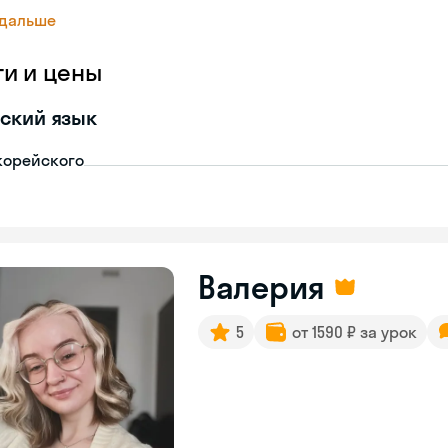
 дальше
ги и цены
ский язык
корейского
Валерия
5
от 1590 ₽ за урок