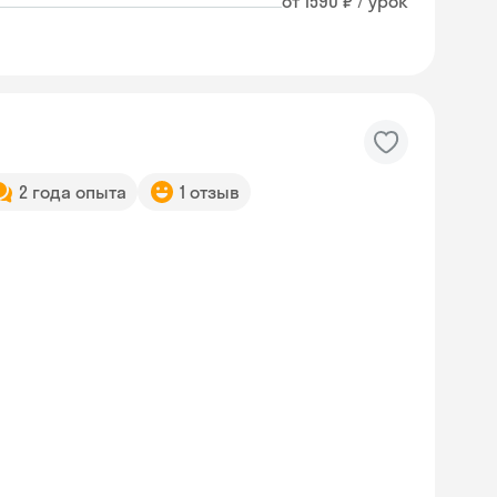
от 1590 ₽ / урок
2 года опыта
1 отзыв
Skyeng Chat
online