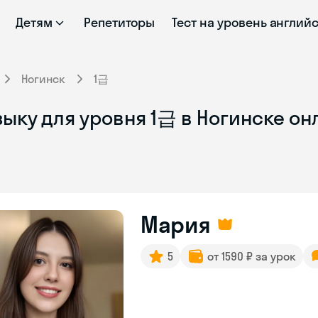
Детям
Репетиторы
Тест на уровень англий
Ногинск
1급
ыку для уровня 1급 в Ногинске он
Мария
5
от 1590 ₽ за урок