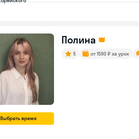
корейского
Полина
5
от 1590 ₽ за урок
Выбрать время