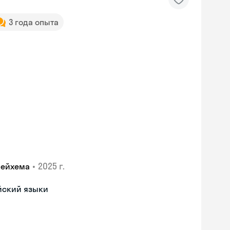
3 года опыта
•
2025 г.
лейхема
йский языки