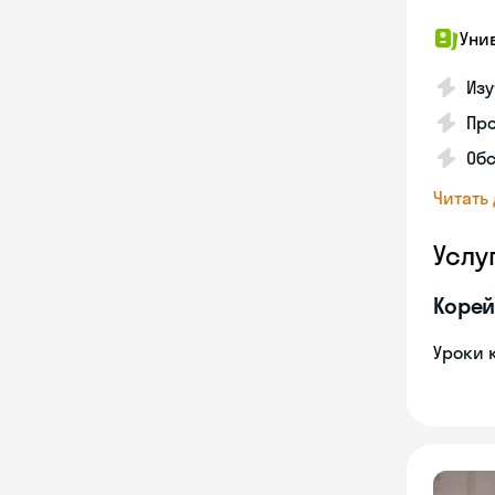
Уни
Изу
Про
Обс
Читать
Услу
Корей
Уроки 