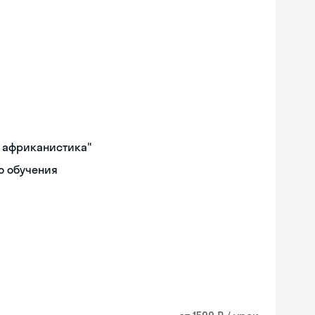
и африканистика"
о обучения