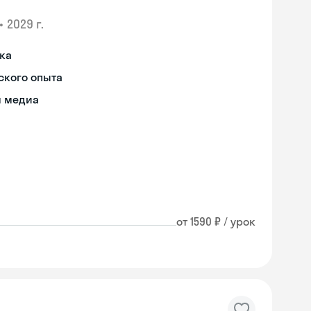
•
2029 г.
ыка
ского опыта
я медиа
от 1590 ₽ / урок