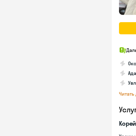
Дал
Око
Ада
Увл
Читать
Услу
Корей