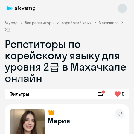
Skyeng
Все репетиторы
Корейский язык
Махачкала
2급
Репетиторы по
корейскому языку для
уровня 2급 в Махачкале
Skyeng Chat
онлайн
online
Фильтры
0
Мария