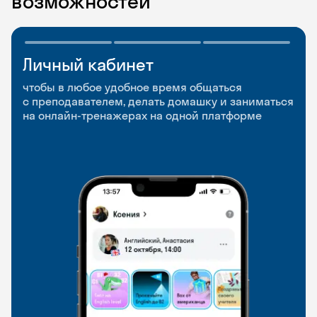
возможностей
Личный кабинет
Мобильное
Разговорные клубы
приложение
и Talks
чтобы в любое удобное время общаться
с преподавателем, делать домашку и заниматься
чтобы заниматься и изучать новые слова где
Групповые занятия для разговорной практики
на онлайн-тренажерах на одной платформе
и когда удобно
и индивидуальные встречи с преподавателями
со всего мира, чтобы общаться на английском
свободно