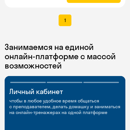
1
Занимаемся на единой
онлайн-платформе с массой
возможностей
Личный кабинет
Мобильное
Разговорные клубы
приложение
и Talks
чтобы в любое удобное время общаться
с преподавателем, делать домашку и заниматься
чтобы заниматься и изучать новые слова где
Групповые занятия для разговорной практики
на онлайн-тренажерах на одной платформе
и когда удобно
и индивидуальные встречи с преподавателями
со всего мира, чтобы общаться на английском
свободно