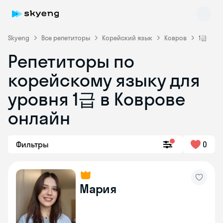
Skyeng
Все репетиторы
Корейский язык
Ковров
1급
Репетиторы по
корейскому языку для
уровня 1급 в Коврове
онлайн
Skyeng Chat
online
Фильтры
0
Мария