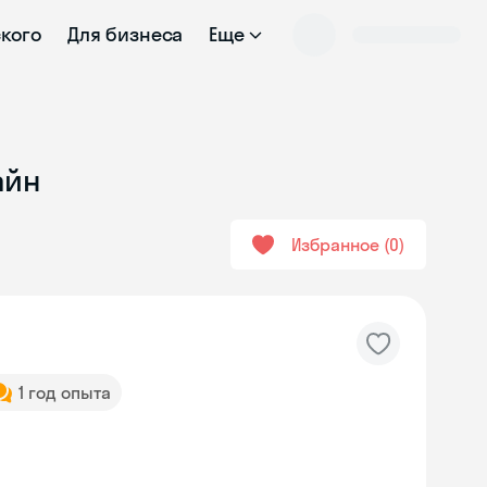
ского
Для бизнеса
Еще
айн
Избранное
0
1 год опыта