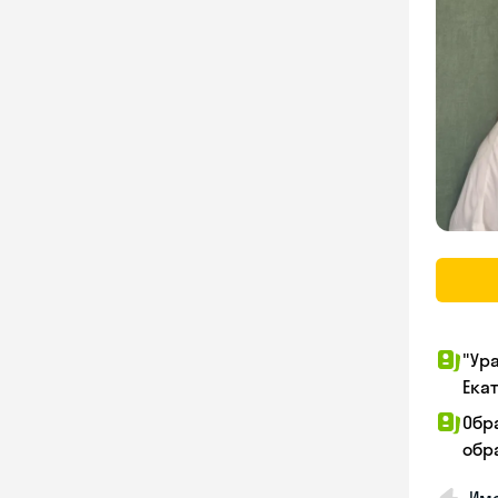
"Ур
Ека
Обр
обра