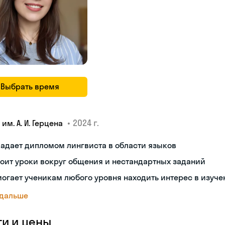
Выбрать время
•
2024 г.
 им. А. И. Герцена
адает дипломом лингвиста в области языков
оит уроки вокруг общения и нестандартных заданий
огает ученикам любого уровня находить интерес в изуче
 дальше
ги и цены