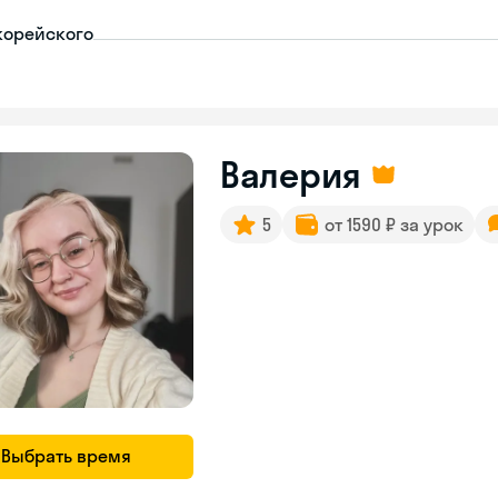
корейского
Валерия
5
от 1590 ₽ за урок
Выбрать время