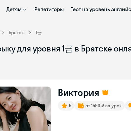
Детям
Репетиторы
Тест на уровень англий
Братск
1급
ыку для уровня 1급 в Братске онл
Виктория
5
от 1590 ₽ за урок