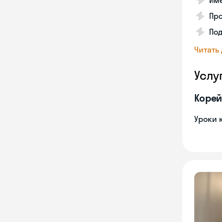
Име
Про
Под
Читать
Услу
Корей
Уроки 