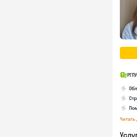
РГПУ
Обл
Стр
Пом
Читать
Услу