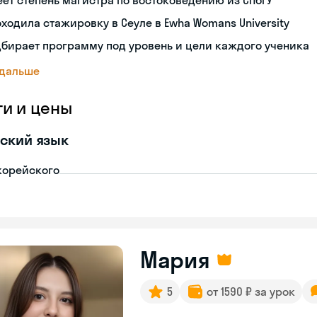
ет степень магистра по востоковедению из СПбГУ
ходила стажировку в Сеуле в Ewha Womans University
бирает программу под уровень и цели каждого ученика
 дальше
ги и цены
ский язык
корейского
Мария
5
от 1590 ₽ за урок