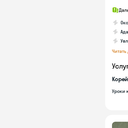
Дал
Око
Ада
Увл
Читать
Услу
Корей
Уроки 