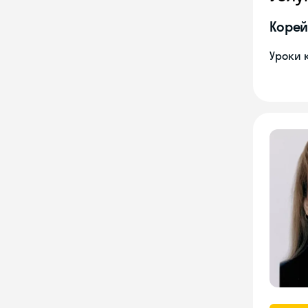
Корей
Уроки 