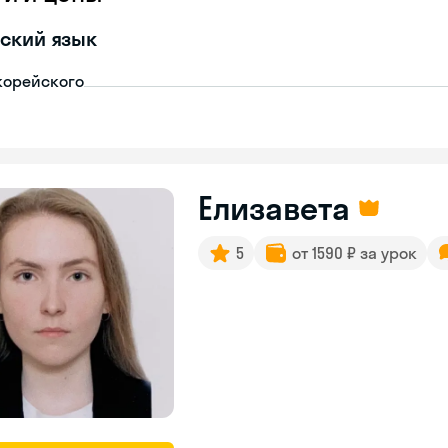
ский язык
корейского
Елизавета
5
от 1590 ₽ за урок