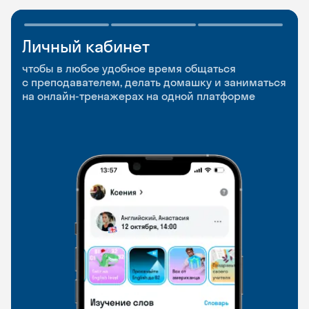
Личный кабинет
Мобильное
Разговорные клубы
приложение
и Talks
чтобы в любое удобное время общаться
с преподавателем, делать домашку и заниматься
чтобы заниматься и изучать новые слова где
Групповые занятия для разговорной практики
на онлайн-тренажерах на одной платформе
и когда удобно
и индивидуальные встречи с преподавателями
со всего мира, чтобы общаться на английском
свободно