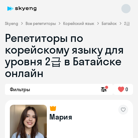
Skyeng
Все репетиторы
Корейский язык
Батайск
2급
Репетиторы по
корейскому языку для
уровня 2급 в Батайске
онлайн
Skyeng Chat
online
Фильтры
0
Мария