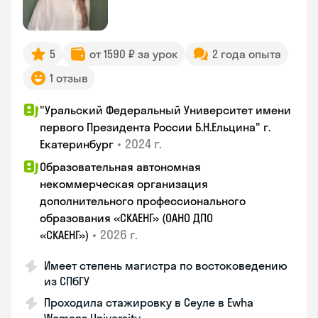
5
от 1590 ₽ за урок
2 года опыта
1 отзыв
"Уральский Федеральный Университет имени
первого Президента России Б.Н.Ельцина" г.
•
2024 г.
Екатеринбург
Образовательная автономная
некоммерческая организация
дополнительного профессионального
образования «СКАЕНГ» (ОАНО ДПО
•
2026 г.
«СКАЕНГ»)
Имеет степень магистра по востоковедению
из СПбГУ
Проходила стажировку в Сеуле в Ewha