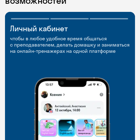
возможностей
Личный кабинет
Мобильное
Разговорные клубы
приложение
и Talks
чтобы в любое удобное время общаться
с преподавателем, делать домашку и заниматься
чтобы заниматься и изучать новые слова где
Групповые занятия для разговорной практики
на онлайн-тренажерах на одной платформе
и когда удобно
и индивидуальные встречи с преподавателями
со всего мира, чтобы общаться на английском
свободно