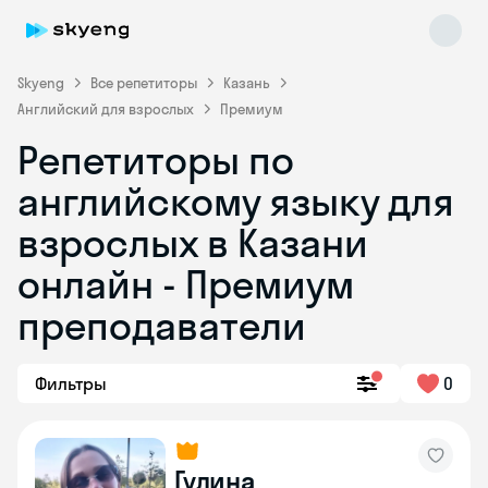
Skyeng
Все репетиторы
Казань
Английский для взрослых
Премиум
Репетиторы по
английскому языку для
взрослых в Казани
онлайн - Премиум
Skyeng Chat
online
преподаватели
Фильтры
0
Гулина