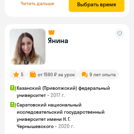
Читать дальше
Выбрать время
Янина
5
от 1590 ₽ за урок
9 лет опыта
Казанский (Приволжский) федеральный
•
2017 г.
университет
Саратовский национальный
исследовательский государственный
университет имени Н. Г.
•
2020 г.
Чернышевского