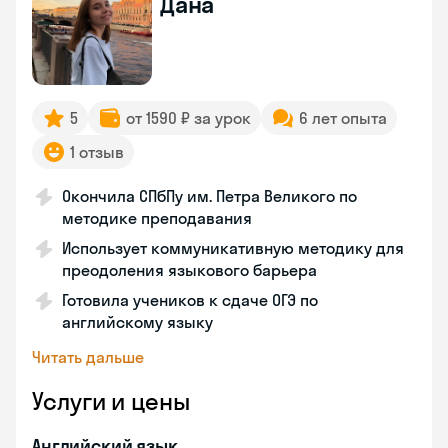
Дана
5
от 1590 ₽ за урок
6 лет опыта
1 отзыв
Окончила СПбПу им. Петра Великого по
методике преподавания
Использует коммуникативную методику для
преодоления языкового барьера
Готовила учеников к сдаче ОГЭ по
английскому языку
Читать дальше
Услуги и цены
Английский язык