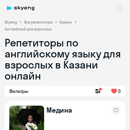
Skyeng
Все репетиторы
Казань
Английский для взрослых
Репетиторы по
английскому языку для
взрослых в Казани
онлайн
Skyeng Chat
online
Фильтры
0
Медина