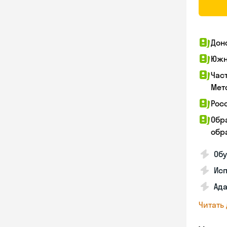
Дон
Южн
Час
Мет
Рос
Обр
обра
Обу
Ис
Ада
Читать