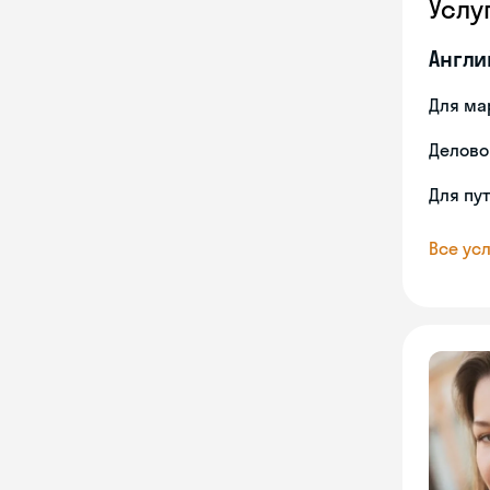
Услу
Англи
Для ма
Делово
Для пу
Все усл