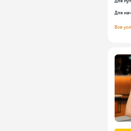
Для пу
Для на
Все усл