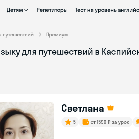
Детям
Репетиторы
Тест на уровень англий
я путешествий
Премиум
языку для путешествий в Каспийс
Светлана
5
от 1590 ₽ за урок