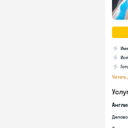
Име
Ис
Гот
Читать
Услу
Англи
Делово