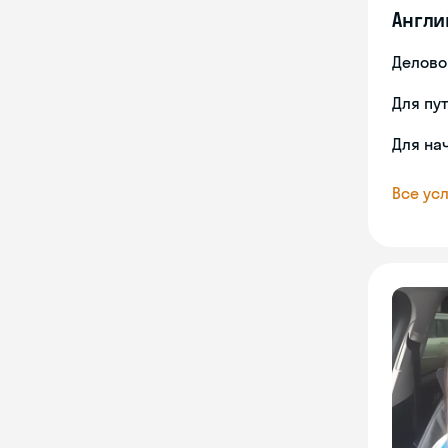
Англи
Делово
Для пу
Для на
Все усл