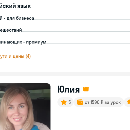
йский язык
й - для бизнеса
тешествий
чинающих - премиум
уги и цены (4)
Юлия
5
от 1590 ₽ за урок