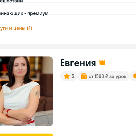
тешествий
чинающих - премиум
уги и цены (4)
Евгения
5
от 1590 ₽ за урок