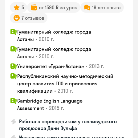
5
от 1590 ₽ за урок
19 лет опыта
7 отзывов
Гуманитарный колледж города
•
2010 г.
Астаны
Гуманитарный колледж города
•
2010 г.
Астаны
•
2013 г.
Университет «Туран-Астана»
Республиканский научно-методический
центр развития ТПО и присвоения
•
2010 г.
квалификации
Cambridge English Language
•
2015 г.
Assessment
Работала переводчиком у голливудского
продюсера Дени Вульфа
Использует коммуникативную методику для