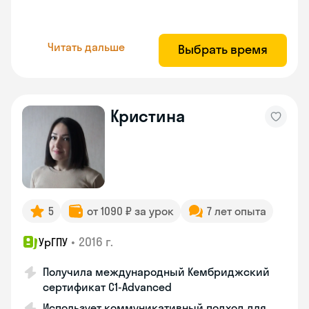
Читать дальше
Выбрать время
Кристина
5
от 1090 ₽ за урок
7 лет опыта
•
2016 г.
УрГПУ
Получила международный Кембриджский
сертификат С1-Advanced
Использует коммуникативный подход для