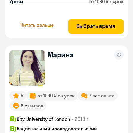
Уроки
от 1090 ₽ / урок
Читать дальше
Выбрать время
Марина
5
от 1090 ₽ за урок
7 лет опыта
6 отзывов
•
2019 г.
City, University of London
Национальный исследовательский