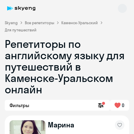
Skyeng
Все репетиторы
Каменск-Уральский
Для путешествий
Репетиторы по
английскому языку для
путешествий в
Каменске-Уральском
Skyeng Chat
online
онлайн
Фильтры
0
Марина