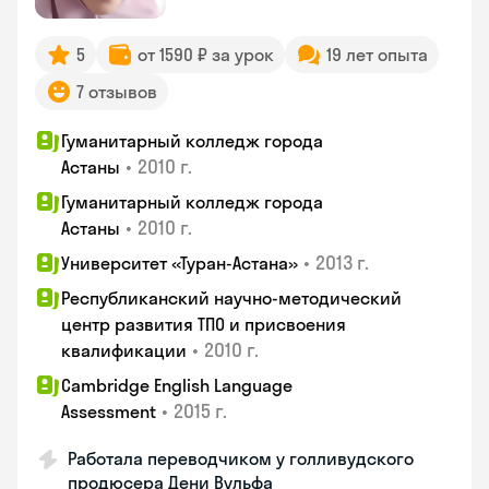
5
от 1590 ₽ за урок
19 лет опыта
7 отзывов
Гуманитарный колледж города
•
2010 г.
Астаны
Гуманитарный колледж города
•
2010 г.
Астаны
•
2013 г.
Университет «Туран-Астана»
Республиканский научно-методический
центр развития ТПО и присвоения
•
2010 г.
квалификации
Cambridge English Language
•
2015 г.
Assessment
Работала переводчиком у голливудского
продюсера Дени Вульфа