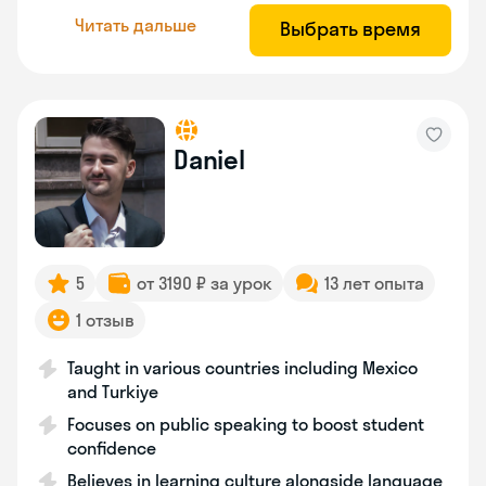
Читать дальше
Выбрать время
Daniel
5
от 3190 ₽ за урок
13 лет опыта
1 отзыв
Taught in various countries including Mexico
and Turkiye
Focuses on public speaking to boost student
confidence
Believes in learning culture alongside language