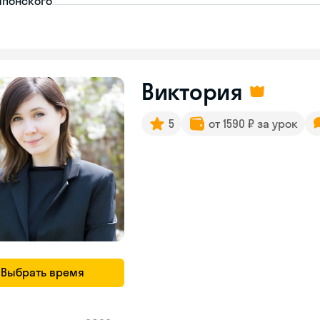
японского
Виктория
5
от 1590 ₽ за урок
Выбрать время