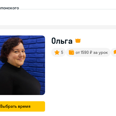
японского
Ольга
5
от 1590 ₽ за урок
Выбрать время