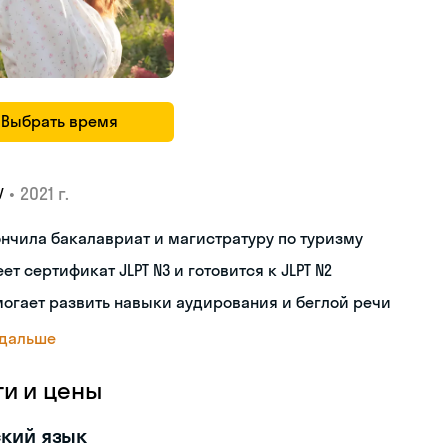
Выбрать время
•
2021 г.
У
нчила бакалавриат и магистратуру по туризму
ет сертификат JLPT N3 и готовится к JLPT N2
огает развить навыки аудирования и беглой речи
 дальше
ги и цены
кий язык