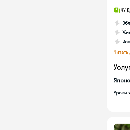
ЧУ 
Обл
Жил
Исп
Читать
Услу
Японс
Уроки 