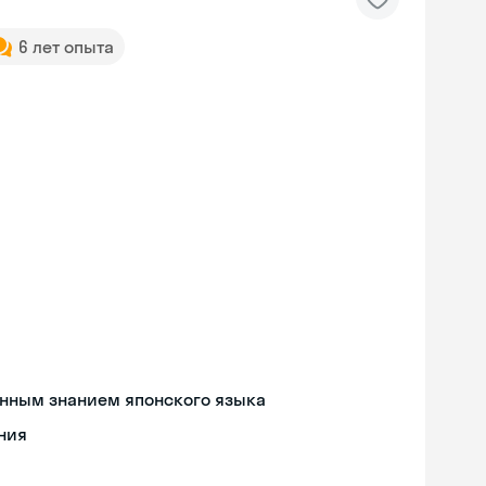
6 лет опыта
енным знанием японского языка
ния