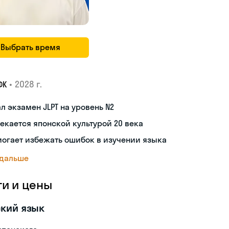
Выбрать время
•
2028 г.
ФК
л экзамен JLPT на уровень N2
екается японской культурой 20 века
огает избежать ошибок в изучении языка
 дальше
ги и цены
кий язык