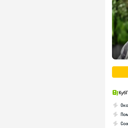
КубГ
Око
Пом
Соз