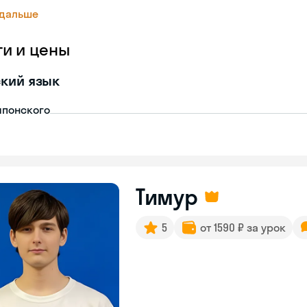
 дальше
ги и цены
кий язык
японского
Тимур
5
от 1590 ₽ за урок