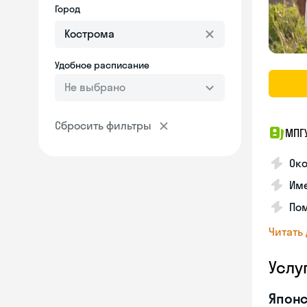
Город
Удобное расписание
Не выбрано
Сбросить фильтры
МПГ
Око
Име
Пом
Читать
Услу
Японс