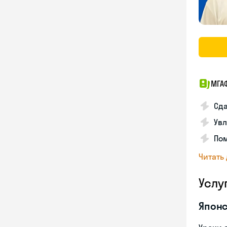
МГА
Сда
Увл
Пом
Читать
Услу
Японс