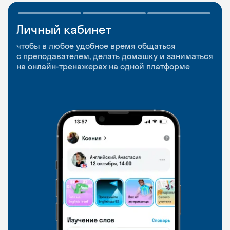
Личный кабинет
Мобильное
Разговорные клубы
приложение
и Talks
чтобы в любое удобное время общаться
с преподавателем, делать домашку и заниматься
чтобы заниматься и изучать новые слова где
Групповые занятия для разговорной практики
на онлайн-тренажерах на одной платформе
и когда удобно
и индивидуальные встречи с преподавателями
со всего мира, чтобы общаться на английском
свободно