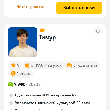
Читать дальше
Выбрать время
Тимур
5
от 1590 ₽ за урок
3 года опыта
1 отзыв
•
2028 г.
МГАФК
Сдал экзамен JLPT на уровень N2
Увлекается японской культурой 20 века