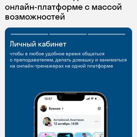
онлайн-платформе с массой
возможностей
Личный кабинет
Мобильное
Разговорные клубы
приложение
и Talks
чтобы в любое удобное время общаться
с преподавателем, делать домашку и заниматься
чтобы заниматься и изучать новые слова где
Групповые занятия для разговорной практики
на онлайн-тренажерах на одной платформе
и когда удобно
и индивидуальные встречи с преподавателями
со всего мира, чтобы общаться на английском
свободно