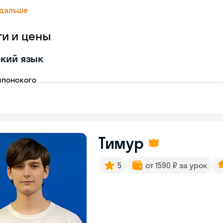
 дальше
ги и цены
кий язык
японского
Тимур
5
от 1590 ₽ за урок