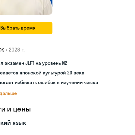
Выбрать время
•
2028 г.
ФК
л экзамен JLPT на уровень N2
екается японской культурой 20 века
огает избежать ошибок в изучении языка
 дальше
ги и цены
кий язык