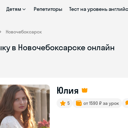
Детям
Репетиторы
Тест на уровень англий
Новочебоксарск
ыку в Новочебоксарске онлайн
Юлия
5
от 1590 ₽ за урок