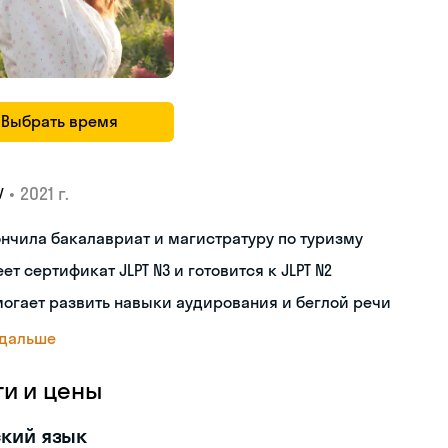
Выбрать время
•
2021 г.
У
нчила бакалавриат и магистратуру по туризму
ет сертификат JLPT N3 и готовится к JLPT N2
огает развить навыки аудирования и беглой речи
 дальше
ги и цены
кий язык