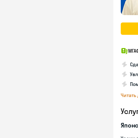
МГА
Сда
Увл
Пом
Читать
Услу
Японс