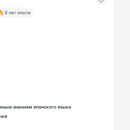
6 лет опыта
енным знанием японского языка
ния