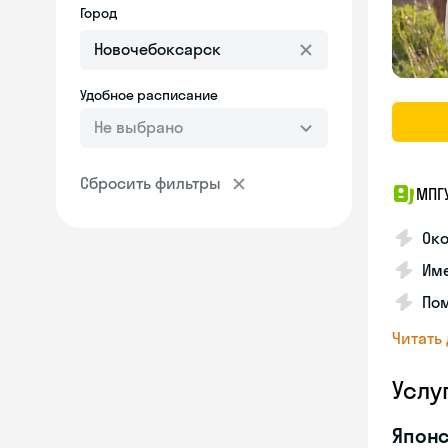
Город
Удобное расписание
Не выбрано
Сбросить фильтры
МПГ
Око
Име
Пом
Читать
Услу
Японс