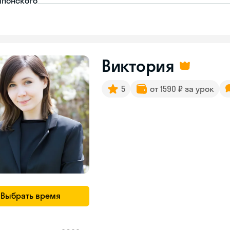
японского
Виктория
5
от 1590 ₽ за урок
Выбрать время