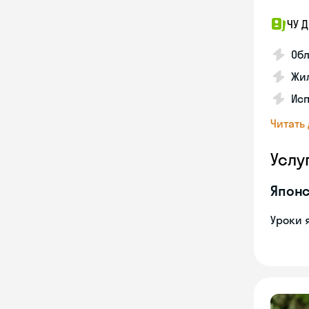
ЧУ 
Обл
Жил
Исп
Читать
Услу
Японс
Уроки 