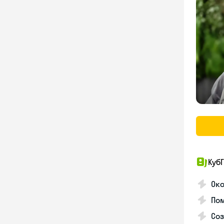
КубГ
Око
Пом
Соз