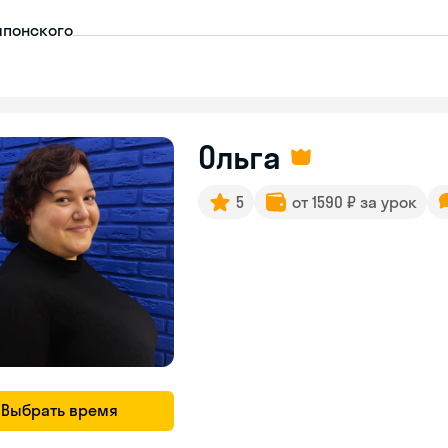
японского
Ольга
5
от 1590 ₽ за урок
Выбрать время