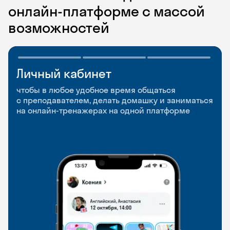
онлайн-платформе с массой
возможностей
Личный кабинет
Мобильное
Разговорные клубы
приложение
и Talks
чтобы в любое удобное время общаться
с преподавателем, делать домашку и заниматься
чтобы заниматься и изучать новые слова где
Групповые занятия для разговорной практики
на онлайн-тренажерах на одной платформе
и когда удобно
и индивидуальные встречи с преподавателями
со всего мира, чтобы общаться на английском
свободно