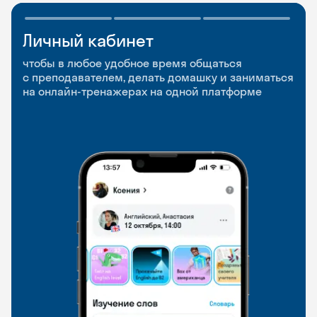
Личный кабинет
Мобильное
Разговорные клубы
приложение
и Talks
чтобы в любое удобное время общаться
с преподавателем, делать домашку и заниматься
чтобы заниматься и изучать новые слова где
Групповые занятия для разговорной практики
на онлайн-тренажерах на одной платформе
и когда удобно
и индивидуальные встречи с преподавателями
со всего мира, чтобы общаться на английском
свободно