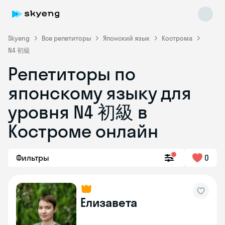
Skyeng
Все репетиторы
Японский язык
Кострома
N4 初級
Репетиторы по
японскому языку для
уровня N4 初級 в
Костроме онлайн
Skyeng Chat
online
Фильтры
0
Елизавета