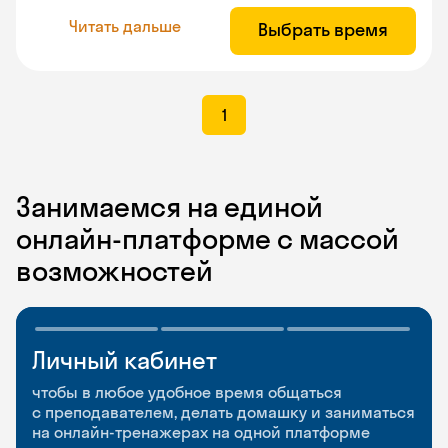
Читать дальше
Выбрать время
1
Занимаемся на единой
онлайн-платформе с массой
возможностей
Личный кабинет
Мобильное
Разговорные клубы
приложение
и Talks
чтобы в любое удобное время общаться
с преподавателем, делать домашку и заниматься
чтобы заниматься и изучать новые слова где
Групповые занятия для разговорной практики
на онлайн-тренажерах на одной платформе
и когда удобно
и индивидуальные встречи с преподавателями