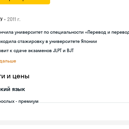
•
2011 г.
ГУ
нчила университет по специальности «Перевод и перев
ходила стажировку в университете Японии
овит к сдаче экзаменов JLPT и BJT
 дальше
ги и цены
кий язык
рослых - премиум