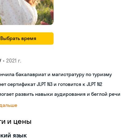
Выбрать время
•
2021 г.
У
нчила бакалавриат и магистратуру по туризму
ет сертификат JLPT N3 и готовится к JLPT N2
огает развить навыки аудирования и беглой речи
 дальше
ги и цены
кий язык