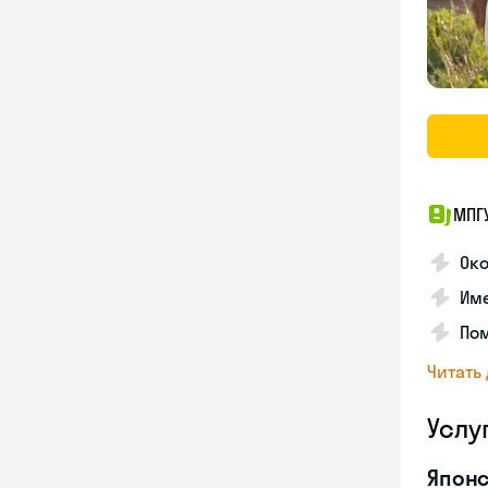
МПГ
Око
Име
Пом
Читать
Услу
Японс