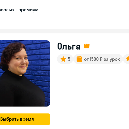
рослых - премиум
Ольга
5
от 1590 ₽ за урок
Выбрать время