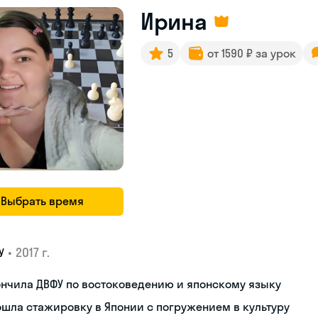
Ирина
5
от 1590 ₽ за урок
Выбрать время
•
2017 г.
У
нчила ДВФУ по востоковедению и японскому языку
шла стажировку в Японии с погружением в культуру