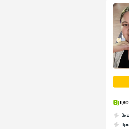
ДВФ
Око
Про