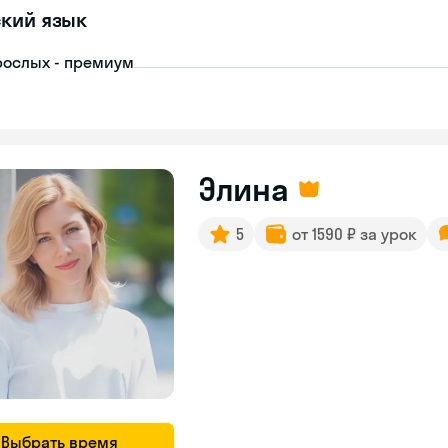
кий язык
рослых - премиум
Элина
5
от 1590 ₽ за урок
Выбрать время