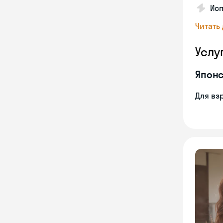
Исп
Читать
Услу
Японс
Для вз