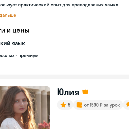
ользует практический опыт для преподавания языка
 дальше
ги и цены
кий язык
рослых - премиум
Юлия
5
от 1590 ₽ за урок