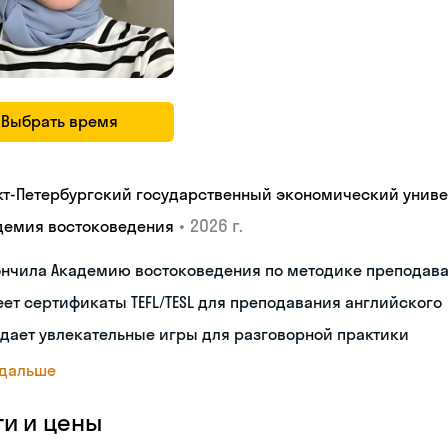
Выбрать время
кт-Петербургский государственный экономический униве
•
2026 г.
демия востоковедения
ончила Академию востоковедения по методике преподава
ет сертификаты TEFL/TESL для преподавания английского
дает увлекательные игры для разговорной практики
 дальше
ги и цены