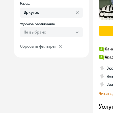
Город
Удобное расписание
Не выбрано
Сбросить фильтры
Сан
Ака
Ок
Име
Соз
Читать
Услу