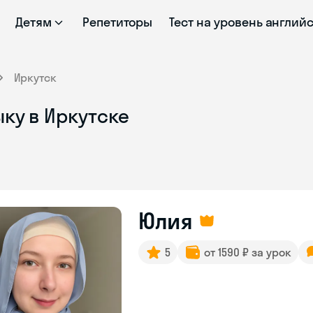
Детям
Репетиторы
Тест на уровень англий
Иркутск
ку в Иркутске
Юлия
5
от 1590 ₽ за урок