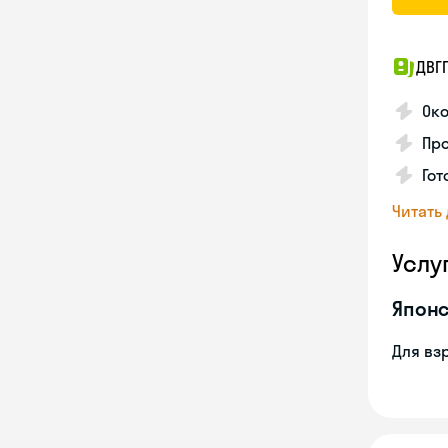
ДВГ
Око
Про
Гот
Читать
Услу
Японс
Для вз