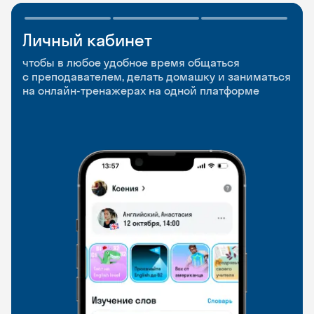
Личный кабинет
Мобильное
Разговорные клубы
приложение
и Talks
чтобы в любое удобное время общаться
с преподавателем, делать домашку и заниматься
чтобы заниматься и изучать новые слова где
Групповые занятия для разговорной практики
на онлайн-тренажерах на одной платформе
и когда удобно
и индивидуальные встречи с преподавателями
со всего мира, чтобы общаться на английском
свободно