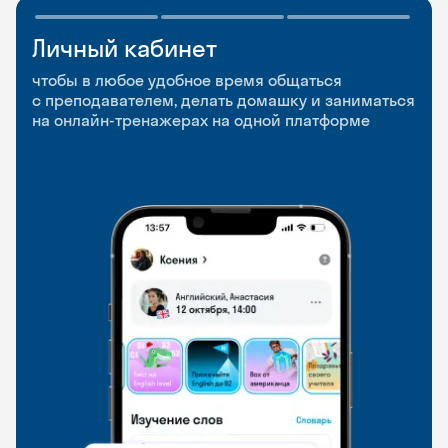
Личный кабинет
Мобильное
Разговорные клубы
приложение
и Talks
чтобы в любое удобное время общаться
с преподавателем, делать домашку и заниматься
чтобы заниматься и изучать новые слова где
Групповые занятия для разговорной практики
на онлайн-тренажерах на одной платформе
и когда удобно
и индивидуальные встречи с преподавателями
со всего мира, чтобы общаться на английском
свободно