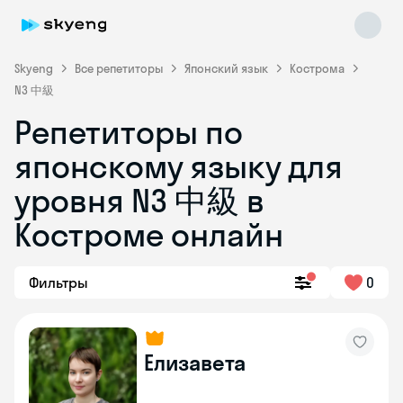
Skyeng
Все репетиторы
Японский язык
Кострома
N3 中級
Репетиторы по
японскому языку для
уровня N3 中級 в
Костроме онлайн
Skyeng Chat
online
Фильтры
0
Елизавета