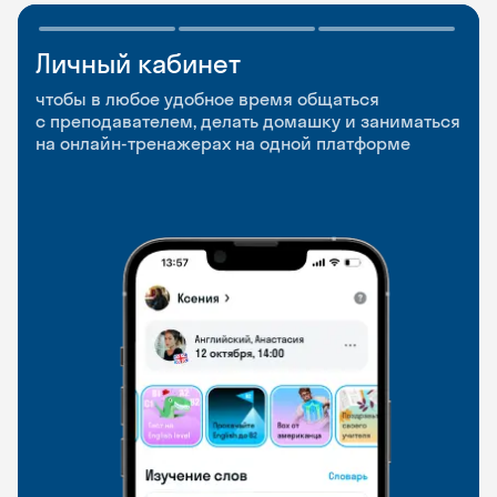
Личный кабинет
Мобильное
Разговорные клубы
приложение
и Talks
чтобы в любое удобное время общаться
с преподавателем, делать домашку и заниматься
чтобы заниматься и изучать новые слова где
Групповые занятия для разговорной практики
на онлайн-тренажерах на одной платформе
и когда удобно
и индивидуальные встречи с преподавателями
со всего мира, чтобы общаться на английском
свободно