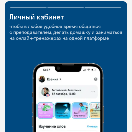
Личный кабинет
Мобильное
Разговорные клубы
приложение
и Talks
чтобы в любое удобное время общаться
с преподавателем, делать домашку и заниматься
чтобы заниматься и изучать новые слова где
Групповые занятия для разговорной практики
на онлайн-тренажерах на одной платформе
и когда удобно
и индивидуальные встречи с преподавателями
со всего мира, чтобы общаться на английском
свободно