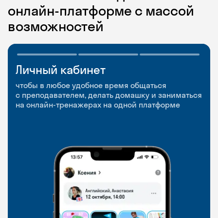
онлайн-платформе с массой
возможностей
Личный кабинет
Мобильное
Разговорные клубы
приложение
и Talks
чтобы в любое удобное время общаться
с преподавателем, делать домашку и заниматься
чтобы заниматься и изучать новые слова где
Групповые занятия для разговорной практики
на онлайн-тренажерах на одной платформе
и когда удобно
и индивидуальные встречи с преподавателями
со всего мира, чтобы общаться на английском
свободно